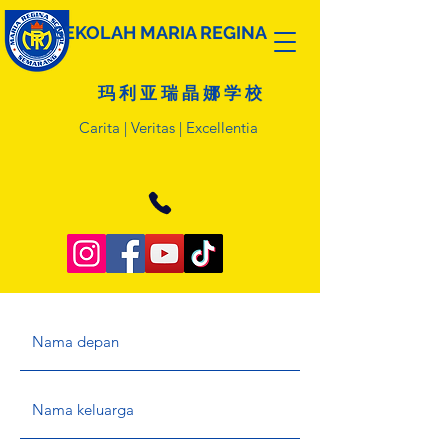
SEKOLAH MARIA REGINA
玛 利 亚 瑞 晶 娜 学 校
Carita | Veritas | Excellentia